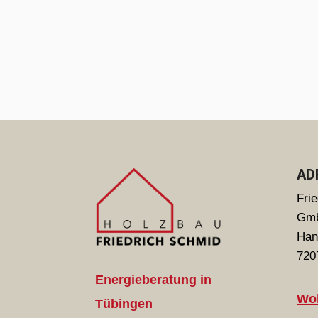
AD
Fri
Gm
Han
720
Energieberatung in
Wo
Tübingen