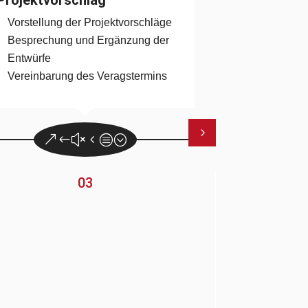
Vorstellung der Projektvorschläge
Besprechung und Ergänzung der
Entwürfe
Vereinbarung des Veragstermins
03
Vertragsab
Abschlussb
Hausentwur
Abschluss B
Besprechung
Vorgehens